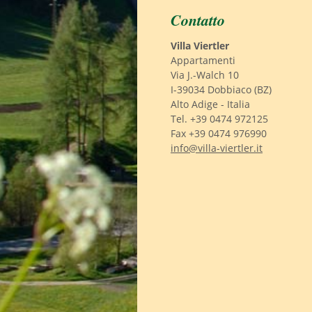
Contatto
Villa Viertler
Appartamenti
Via J.-Walch 10
I-39034 Dobbiaco (BZ)
Alto Adige - Italia
Tel. +39 0474 972125
Fax +39 0474 976990
info@villa-viertler.it