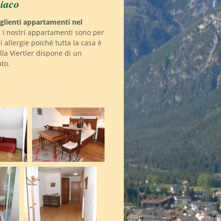
biaco
glienti appartamenti nel
 i nostri appartamenti sono per
allergie poiché tutta la casa è
lla Viertler dispone di un
ato.