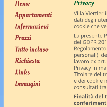
Privacy
Home
Villa Viertler
Appartamenti
dati degli ute
Informazioni
cookie che ve
La presente Pr
Prezzi
del GDPR 201
Tutto incluso
Regolamento e
personali), d
Richiesta
lavoro ex art
Privacy in mat
Links
Titolare del 
e dei cookie i
Immagini
consultati tra
Finalità del
conferiment