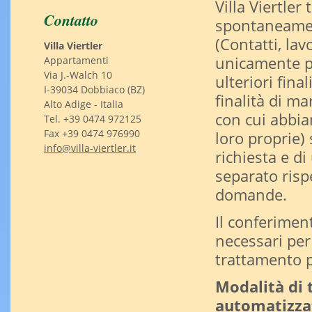
Villa Viertler 
Contatto
spontaneament
(Contatti, lav
Villa Viertler
unicamente pe
Appartamenti
Via J.-Walch 10
ulteriori fina
I-39034 Dobbiaco (BZ)
finalità di m
Alto Adige - Italia
con cui abbia
Tel. +39 0474 972125
Fax +39 0474 976990
loro proprie)
info@villa-viertler.it
richiesta e di
separato risp
domande.
Il conferimen
necessari per 
trattamento pe
Modalità di 
automatizzat