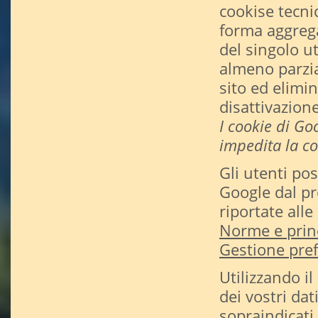
cookise tecni
forma aggrega
del singolo u
almeno parzial
sito ed elimin
disattivazion
I cookie di Go
impedita la co
Gli utenti pos
Google dal pr
riportate alle
Norme e princ
Gestione pre
Utilizzando i
dei vostri dat
sopraindicati.