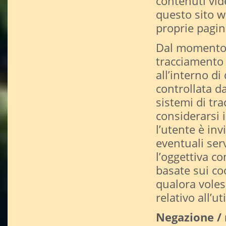
contenuti vid
questo sito we
proprie pagi
Dal momento ch
tracciamento o
all’interno d
controllata da
sistemi di tra
considerarsi 
l’utente è inv
eventuali ser
l’oggettiva co
basate sui coo
qualora vole
relativo all’u
Negazione / 